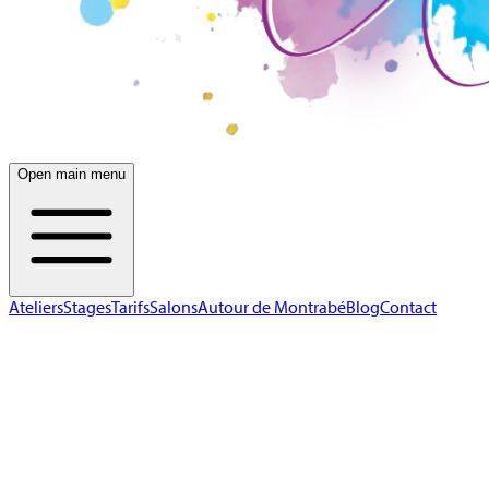
Open main menu
Ateliers
Stages
Tarifs
Salons
Autour de Montrabé
Blog
Contact