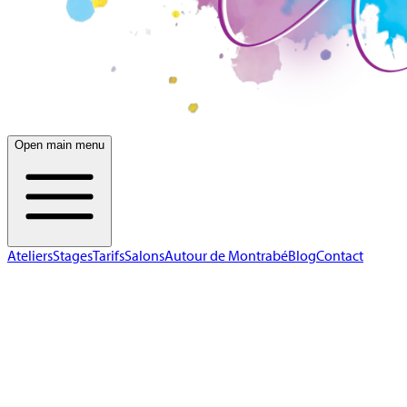
Open main menu
Ateliers
Stages
Tarifs
Salons
Autour de Montrabé
Blog
Contact