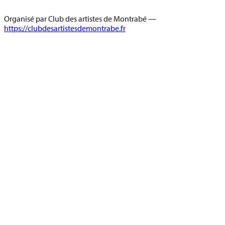
Organisé par
Club des artistes de Montrabé
—
https://clubdesartistesdemontrabe.fr
⭐
Il y a de la place !
Ce stage a besoin encore de participants pour être confirmé. En
vous inscrivant maintenant, vous contribuez directement à son
lancement ✨ Et rassurez-vous : 👉 si le quota minimal n’est pas
atteint, vous serez intégralement remboursé. Si vous préférez
attendre, vous pouvez aussi choisir une pré-inscription via le
formulaire de contact.
Inscription en ligne
ou
Contactez-nous