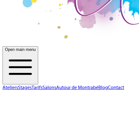
Open main menu
Ateliers
Stages
Tarifs
Salons
Autour de Montrabé
Blog
Contact