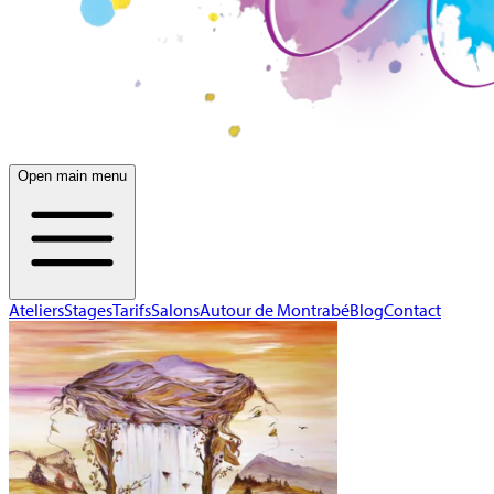
Open main menu
Ateliers
Stages
Tarifs
Salons
Autour de Montrabé
Blog
Contact