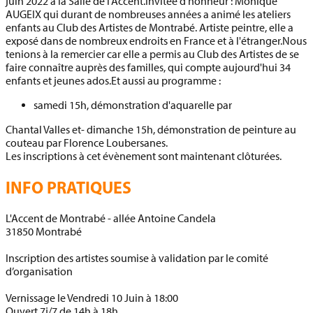
juin 2022
à la Salle de l'Accent.Invitée d'honneur :
Monique
AUGEIX
qui durant de nombreuses années a animé les ateliers
enfants au Club des Artistes de Montrabé. Artiste peintre, elle a
exposé dans de nombreux endroits en France et à l'étranger.Nous
tenions à la remercier car elle a permis au Club des Artistes de se
faire connaître auprès des familles, qui compte aujourd'hui 34
enfants et jeunes ados.
Et aussi au programme :
samedi 15h, démonstration d'aquarelle par
Chantal Valles
et- dimanche 15h, démonstration de peinture au
couteau par
Florence Loubersanes
.
Les inscriptions à cet évènement sont maintenant clôturées.
INFO PRATIQUES
L'Accent de Montrabé
-
allée Antoine Candela
31850
Montrabé
Inscription des artistes soumise à validation par le comité
d’organisation
Vernissage le Vendredi 10 Juin à 18:00
Ouvert 7j/7 de 14h à 18h