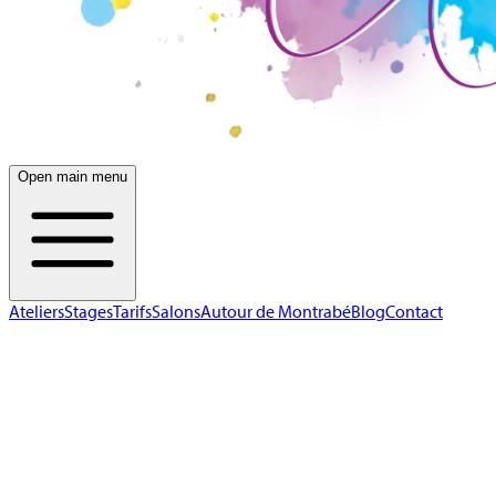
Open main menu
Ateliers
Stages
Tarifs
Salons
Autour de Montrabé
Blog
Contact