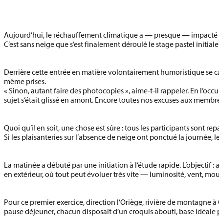
Aujourd’hui, le réchauffement climatique a — presque — impacté l
C’est
sans neige
que s’est finalement déroulé le stage pastel initial
Derrière cette entrée en matière volontairement humoristique se c
même prises
.
« Sinon, autant faire des photocopies », aime-t-il rappeler. En l’oc
sujet s’était glissé en amont. Encore toutes nos excuses aux membres
Quoi qu’il en soit, une chose est sûre :
tous les participants sont repar
Si les plaisanteries sur l’absence de neige ont ponctué la journée
La matinée a débuté par une
initiation à l’étude rapide
. L’objectif
en extérieur, où tout peut évoluer très vite — luminosité, vent, mo
Pour ce premier exercice, direction
l’Oriège
, rivière de montagne à
pause déjeuner, chacun disposait d’un croquis abouti, base idéale p