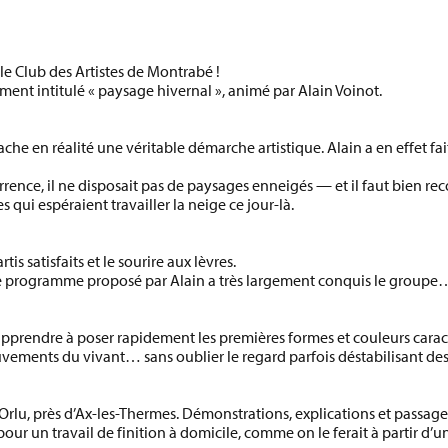
e Club des Artistes de Montrabé !
ement intitulé
« paysage hivernal »
, animé par
Alain Voinot
.
ache en réalité une
véritable démarche artistique
. Alain a en effet fa
currence, il ne disposait pas de paysages enneigés — et il faut bien r
 qui espéraient travailler la neige ce jour-là.
tis satisfaits et le sourire aux lèvres
.
, le programme proposé par Alain a très largement conquis le groupe… 
 : apprendre à poser rapidement les premières formes et couleurs cara
uvements du vivant… sans oublier le regard parfois déstabilisant des
Orlu
, près d’Ax-les-Thermes. Démonstrations, explications et passages
our un travail de finition à domicile, comme on le ferait à partir d’u