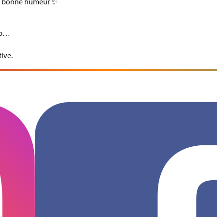
 la bonne humeur ✨
lub…
ive.