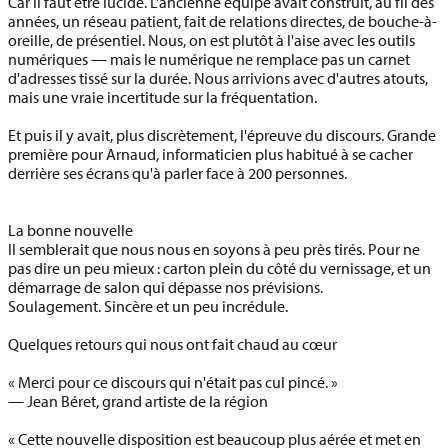
Car il faut être lucide. L'ancienne équipe avait construit, au fil des
années, un réseau patient, fait de relations directes, de bouche-à-
oreille, de présentiel. Nous, on est plutôt à l'aise avec les outils
numériques — mais le numérique ne remplace pas un carnet
d'adresses tissé sur la durée. Nous arrivions avec d'autres atouts,
mais une vraie incertitude sur la fréquentation.
Et puis il y avait, plus discrètement, l'épreuve du discours. Grande
première pour Arnaud, informaticien plus habitué à se cacher
derrière ses écrans qu'à parler face à 200 personnes.
La bonne nouvelle
Il semblerait que nous nous en soyons à peu près tirés. Pour ne
pas dire un peu mieux : carton plein du côté du vernissage, et un
démarrage de salon qui dépasse nos prévisions.
Soulagement. Sincère et un peu incrédule.
Quelques retours qui nous ont fait chaud au cœur
« Merci pour ce discours qui n'était pas cul pincé. »
—
Jean Béret
, grand artiste de la région
« Cette nouvelle disposition est beaucoup plus aérée et met en