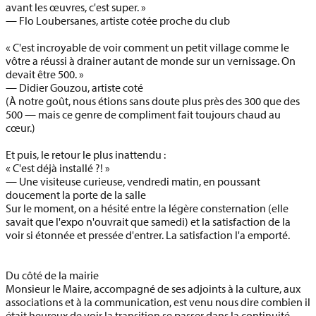
avant les œuvres, c'est super. »
—
Flo Loubersanes
, artiste cotée proche du club
« C'est incroyable de voir comment un petit village comme le
vôtre a réussi à drainer autant de monde sur un vernissage. On
devait être 500. »
—
Didier Gouzou
, artiste coté
(À notre goût, nous étions sans doute plus près des
300
que des
500 — mais ce genre de compliment fait toujours chaud au
cœur.)
Et puis, le retour le plus inattendu :
« C'est déjà installé ?! »
—
Une visiteuse curieuse
, vendredi matin, en poussant
doucement la porte de la salle
Sur le moment, on a hésité entre la légère consternation (elle
savait que l'expo n'ouvrait que samedi) et la satisfaction de la
voir si étonnée et pressée d'entrer. La satisfaction l'a emporté.
Du côté de la mairie
Monsieur le Maire, accompagné de ses adjoints à la culture, aux
associations et à la communication, est venu nous dire combien il
était heureux de voir la
transition se passer dans la continuité,