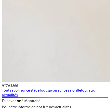
9T7A5866
Tout savoir sur ce stage
Tout savoir sur ce salon
Retour aux
actualités
Fait avec ❤️ à Montrabé
Pour être informé de nos futures actualités...