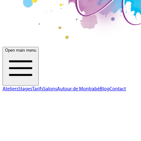
Open main menu
Ateliers
Stages
Tarifs
Salons
Autour de Montrabé
Blog
Contact