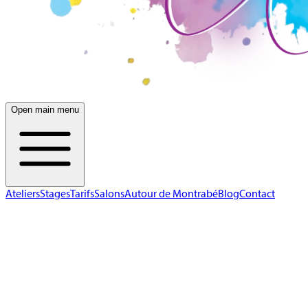
Open main menu
Ateliers
Stages
Tarifs
Salons
Autour de Montrabé
Blog
Contact