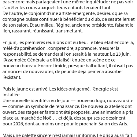
pas encore mais partageaient une même inquiétude : ne pas voir
s’arrêter les cours auxquels leurs enfants tenaient tant.
De l’autre, le conjoint d’une artiste émergente, désireux que sa
compagne puisse continuer à bénéficier du club, de ses ateliers et
de son salon. Et au milieu, Régine, ancienne présidente, faisant le
lien, rassurant, réunissant, transmettant.
En juin, les premières réunions ont eu lieu. Le bleu était encore là,
mêlé d’appréhension : comprendre, apprendre, mesurer la
responsabilité, se demander si l’on serait à la hauteur. Le 23 juin,
l’Assemblée Générale a officialisé l’entrée en scène de ce
nouveau bureau. Encore timide, presque balbutiant, il n’osait pas
annoncer de nouveautés, de peur de déjà peiner à absorber
l’existant.
Puis le jaune est arrivé. Les idées ont germé, l’énergie s’est
installée.
Une nouvelle identité a vu le jour — nouveau logo, nouveau site
— comme un symbole de renaissance. De nouveaux ateliers ont
ouvert, des stages enfants ont été proposés, une animation a pris
place au marché de Noël… et déjà, des surprises se dessinent
pour 2026, dont au moins une pour le prochain Salon des Arts.
Mais une palette sincère n’est jamais uniforme. Le gris a aussi fait